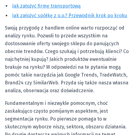
Jak założyć firmę transportową
Jak założyć spółkę z o.o.? Przewodnik krok po kroku
Swoją przygodę z handlem online warto rozpocząć od
analizy rynku. Pozwoli to przede wszystkim na
dostosowanie oferty swojego sklepu do panujących
obecnie trendów. Czego szukają i potrzebują klienci? Co
najchętniej kupują? Jakich produktów ewentualnie
brakuje na rynku? W odpowiedzi na te pytania mogą
pomóc takie narzędzia jak Google Trends, TradeWatch,
Brand24 czy SimilarWeb. Przyda się także nasza własna
analiza, obserwacja oraz doświadczenie.
Fundamentalnym i niezwykle pomocnym, choć
zaskakująco często pomijanym aspektem, jest
segmentacja rynku. Po pierwsze pomaga to w
skutecznym wyborze niszy, sektora, obszaru działania.
Po drugie dostarcza ważnych informacji na temat