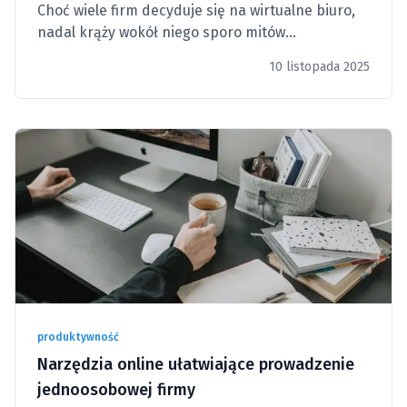
Choć wiele firm decyduje się na wirtualne biuro,
nadal krąży wokół niego sporo mitów
dotyczących kontroli skarbowych. Sam adres
10 listopada 2025
wirtualny nie sprawia jednak, że urzędnicy od
razu pukają do drzwi.
produktywność
Narzędzia online ułatwiające prowadzenie
jednoosobowej firmy