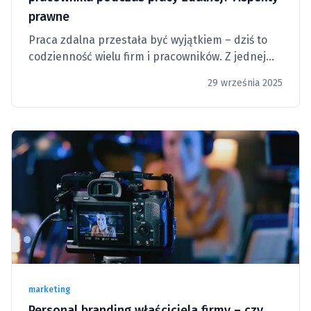
prawne
Praca zdalna przestała być wyjątkiem – dziś to
codzienność wielu firm i pracowników. Z jednej
strony daje ona swobodę, z drugiej stawia
29 września 2025
pytania o granice.
marketing
Personal branding właściciela firmy – czy