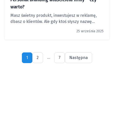
warto?
Masz świetny produkt, inwestujesz w reklamę,
dbasz o klientów. Ale gdy ktoś słyszy nazwę
Twojej firmy, nie ma pojęcia, kto za nią stoi. Czy to
25 września 2025
problem?
...
1
2
7
Następna