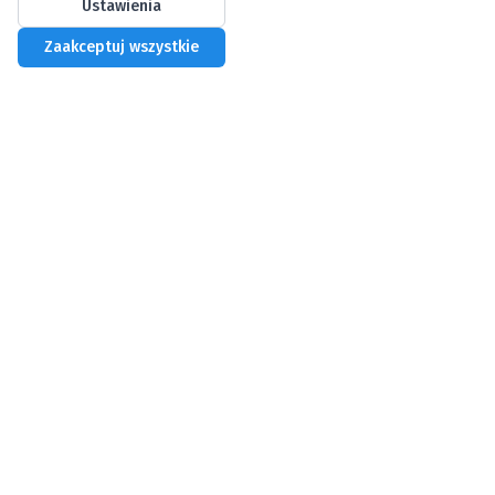
Ustawienia
Zaakceptuj wszystkie
Biznes Centrum
Profesjonalne wirtualne biuro w Warszawie
Oferta
Wirtualne biuro
Rejestracja firmy
Cennik