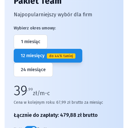
Pakiet Team
Najpopularniejszy wybór dla firm
Wybierz okres umowy:
1 miesiąc
12 miesięcy
do 44% taniej
24 miesiące
39
,
99
zł/
m-c
Cena w kolejnym roku:
67,99
zł
brutto
za miesiąc
Łącznie do zapłaty:
479,88
zł
brutto