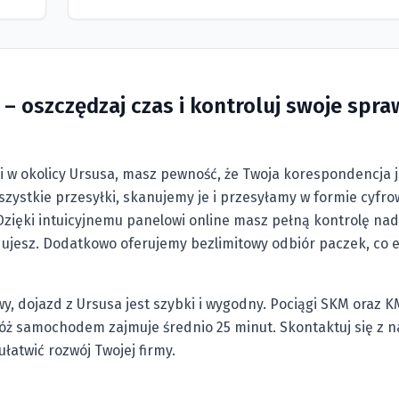
– oszczędzaj czas i kontroluj swoje spra
i w okolicy Ursusa, masz pewność, że Twoja korespondencja j
ystkie przesyłki, skanujemy je i przesyłamy w formie cyfrow
zięki intuicyjnemu panelowi online masz pełną kontrolę nad
dujesz. Dodatkowo oferujemy bezlimitowy odbiór paczek, co e
y, dojazd z Ursusa jest szybki i wygodny. Pociągi SKM oraz K
óż samochodem zajmuje średnio 25 minut. Skontaktuj się z n
ułatwić rozwój Twojej firmy.