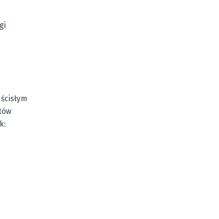
gi
 ścisłym
tów
k: