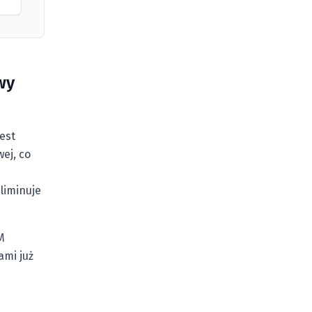
wy
est
ej, co
liminuje
M
ami już