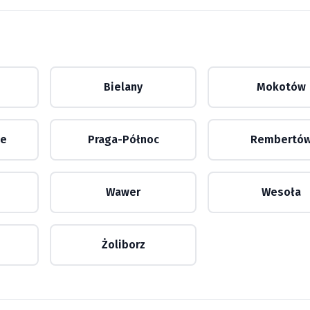
Bielany
Mokotów
ie
Praga-Północ
Rembertó
Wawer
Wesoła
Żoliborz