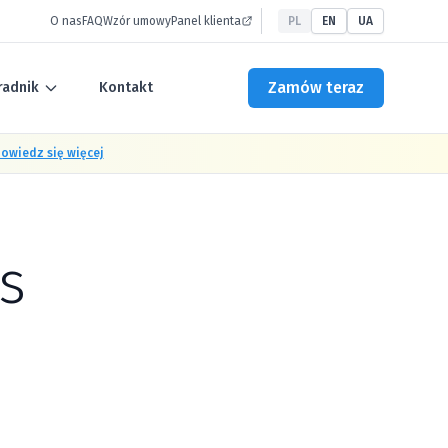
O nas
FAQ
Wzór umowy
Panel klienta
PL
EN
UA
Zamów teraz
radnik
Kontakt
owiedz się więcej
s