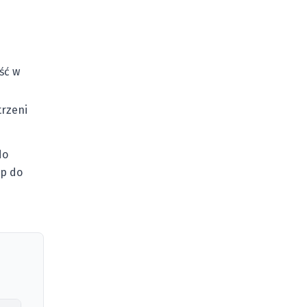
ść w
trzeni
do
ęp do